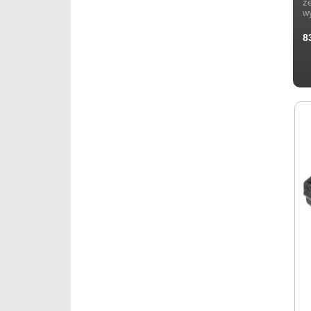
z
w
8