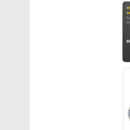
H
z
S
m
6