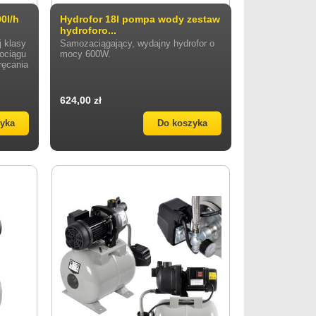
0l/h
Hydrofor 18l pompa wody zestaw
hydroforo...
 klasy
Samozaciągający, wydajny hydrofor o
ociągu
mocy 600W.
ręcania
624,00 zł
zyka
Do koszyka