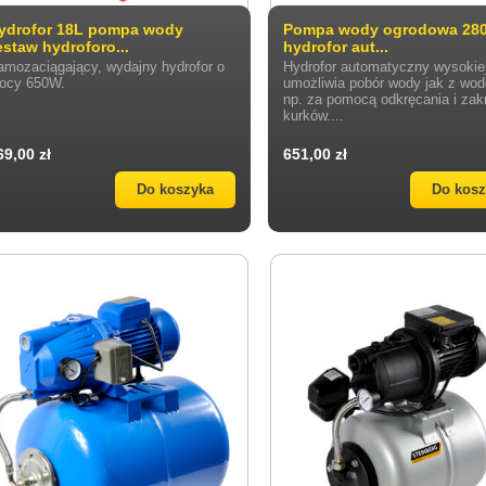
ydrofor 18L pompa wody
Pompa wody ogrodowa 280
estaw hydroforo...
hydrofor aut...
amozaciągający, wydajny hydrofor o
Hydrofor automatyczny wysokiej
ocy 650W.
umożliwia pobór wody jak z wod
np. za pomocą odkręcania i zak
kurków....
69,00 zł
651,00 zł
Do koszyka
Do kos