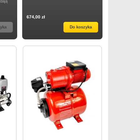
dają
674,00 zł
zyka
Do koszyka