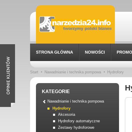
STRONA GŁÓWNA
NOWOŚCI
PROMO
Start
Nawadnianie i technika pompowa
Hydrofory
H
KATEGORIE
Nawadnianie i technika pompowa
Hydrofory
Akcesoria
Hydrofory automatyczne
Zestawy hydroforowe