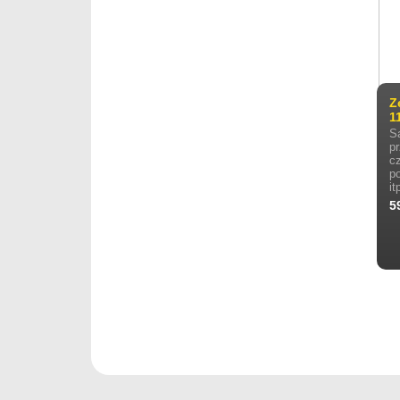
Z
1
S
p
c
p
it
5