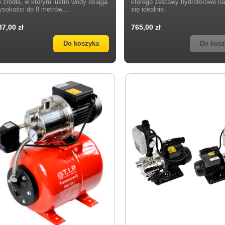
e źródła, w którym lustro wody osiąga
którego zestawy hydroforowe na
ysokości do 9 metrów....
się idealnie.
37,00 zł
765,00 zł
Do koszyka
Do kos