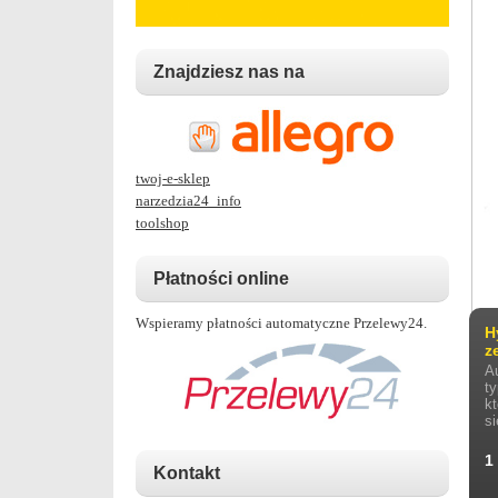
Znajdziesz nas na
twoj-e-sklep
narzedzia24_info
toolshop
Płatności online
Wspieramy płatności automatyczne Przelewy24.
H
z
A
t
k
si
1
Kontakt