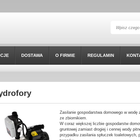
Wyszukaj
CJE
DOSTAWA
O FIRMIE
REGULAMIN
KONT
ydrofory
Zasilanie gospodarstwa domowego w wodę z
ze zbiornikiem.
W coraz większej liczbie gospodarstw dom
gruntowej zamiast drogiej i cennej wody pit
przypadku zasilania spłuczek toaletowych, 