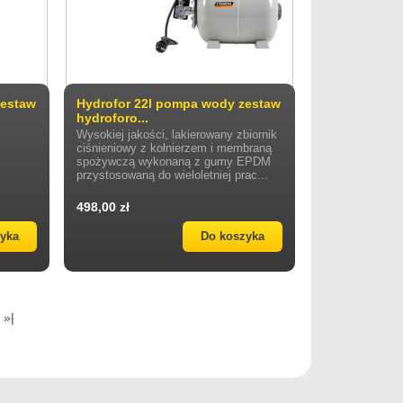
zestaw
Hydrofor 22l pompa wody zestaw
hydroforo...
Wysokiej jakości, lakierowany zbiornik
ciśnieniowy z kołnierzem i membraną
spożywczą wykonaną z gumy EPDM
przystosowaną do wieloletniej prac...
498,00 zł
zyka
Do koszyka
»|