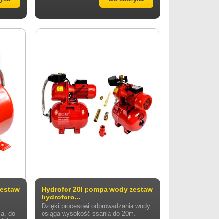
zestaw
Hydrofor 20l pompa wody zestaw
hydroforo...
Dzięki procesowi odprowadzania wody
a, do
osiąga wysokość ssania do 20m.