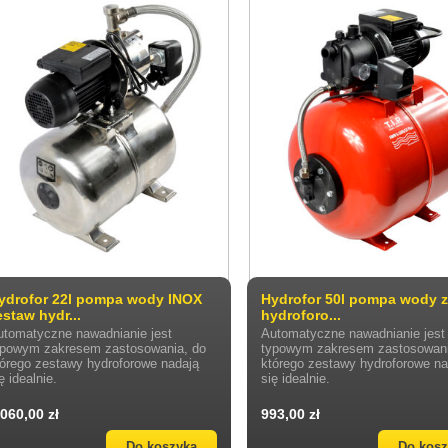
ydrofor 22l pompa wody INOX
Hydrofor 50l pompa wody 
estaw hydr...
hydroforo...
utomatyczne nawadnianie jest
Automatyczne nawadnianie jest
ypowym zakresem zastosowania, do
typowym zakresem zastosowani
tórego zestawy hydroforowe nadają
którego zestawy hydroforowe na
ę idealnie.
się idealnie.
 060,00 zł
993,00 zł
Do koszyka
Do kos