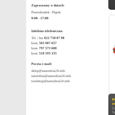
Zapraszamy w dniach:
Poniedziałek - Piątek
9:00 - 17:00
Infolinia telefoniczna:
Tel. / fax
022 758 07 98
kom.
503 987 657
kom.
797 573 608
kom.
510 195 335
Poczta e-mail:
sklep@narzedzia24.info
narzedzia@narzedzia24.info
toolshop@narzedzia24.info
H
z
Z
h