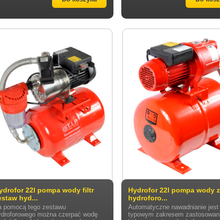
ydrofor 22l pompa wody filtr
Hydrofor 22l pompa wody 
estaw hyd...
hydroforo...
a pomocą tego zestawu
Automatyczne nawadnianie jest
ydroforowego można czerpać wodę
typowym zakresem zastosowani