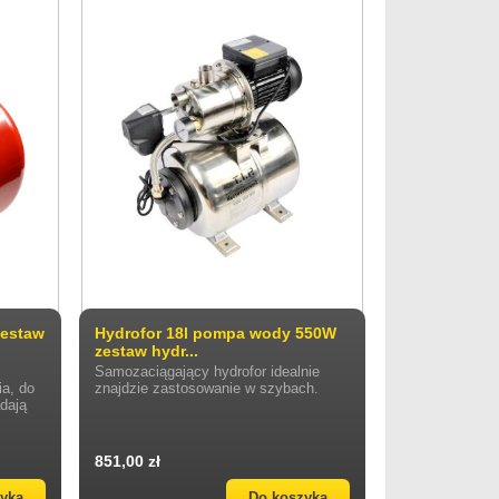
zestaw
Hydrofor 18l pompa wody 550W
zestaw hydr...
Samozaciągający hydrofor idealnie
a, do
znajdzie zastosowanie w szybach.
dają
851,00 zł
zyka
Do koszyka