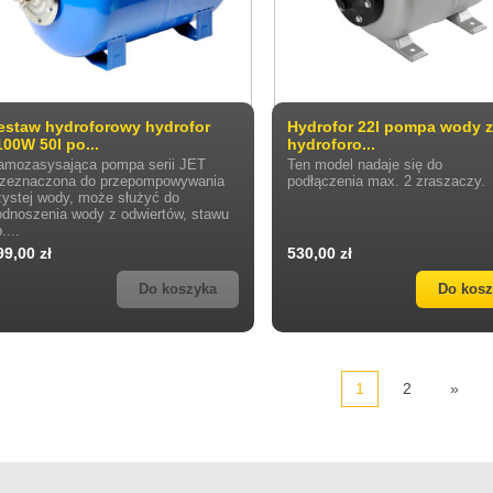
estaw hydroforowy hydrofor
Hydrofor 22l pompa wody 
100W 50l po...
hydroforo...
amozasysająca pompa serii JET
Ten model nadaje się do
rzeznaczona do przepompowywania
podłączenia max. 2 zraszaczy.
zystej wody, może służyć do
odnoszenia wody z odwiertów, stawu
p....
99,00 zł
530,00 zł
Do koszyka
Do kos
1
2
»